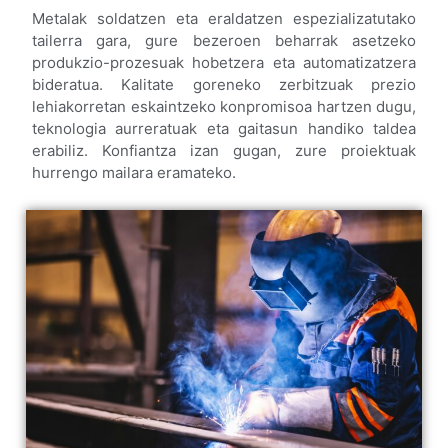
Metalak soldatzen eta eraldatzen espezializatutako
tailerra gara, gure bezeroen beharrak asetzeko
produkzio-prozesuak hobetzera eta automatizatzera
bideratua. Kalitate goreneko zerbitzuak prezio
lehiakorretan eskaintzeko konpromisoa hartzen dugu,
teknologia aurreratuak eta gaitasun handiko taldea
erabiliz. Konfiantza izan gugan, zure proiektuak
hurrengo mailara eramateko.