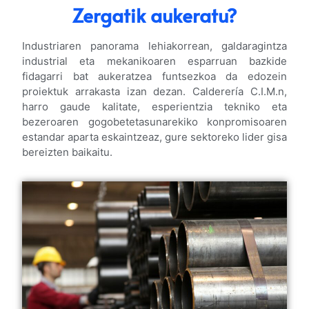
Zergatik aukeratu?
Industriaren panorama lehiakorrean, galdaragintza
industrial eta mekanikoaren esparruan bazkide
fidagarri bat aukeratzea funtsezkoa da edozein
proiektuk arrakasta izan dezan. Calderería C.I.M.n,
harro gaude kalitate, esperientzia tekniko eta
bezeroaren gogobetetasunarekiko konpromisoaren
estandar aparta eskaintzeaz, gure sektoreko lider gisa
bereizten baikaitu.